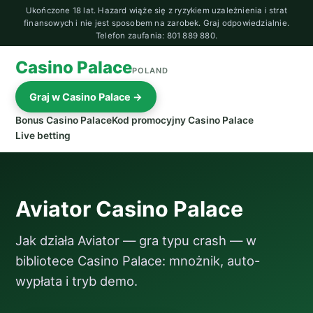
Ukończone 18 lat. Hazard wiąże się z ryzykiem uzależnienia i strat
finansowych i nie jest sposobem na zarobek. Graj odpowiedzialnie.
Telefon zaufania: 801 889 880.
Casino Palace
POLAND
Graj w Casino Palace →
Bonus Casino Palace
Kod promocyjny Casino Palace
Live betting
Aviator Casino Palace
Jak działa Aviator — gra typu crash — w
bibliotece Casino Palace: mnożnik, auto-
wypłata i tryb demo.