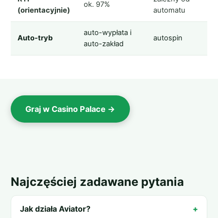
ok. 97%
(orientacyjnie)
automatu
auto-wypłata i
Auto-tryb
autospin
auto-zakład
Graj w Casino Palace →
Najczęściej zadawane pytania
Jak działa Aviator?