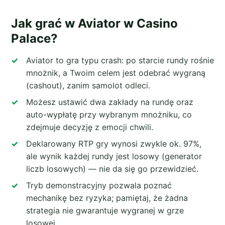
Jak grać w Aviator w Casino
Palace?
Aviator to gra typu crash: po starcie rundy rośnie
mnożnik, a Twoim celem jest odebrać wygraną
(cashout), zanim samolot odleci.
Możesz ustawić dwa zakłady na rundę oraz
auto-wypłatę przy wybranym mnożniku, co
zdejmuje decyzję z emocji chwili.
Deklarowany RTP gry wynosi zwykle ok. 97%,
ale wynik każdej rundy jest losowy (generator
liczb losowych) — nie da się go przewidzieć.
Tryb demonstracyjny pozwala poznać
mechanikę bez ryzyka; pamiętaj, że żadna
strategia nie gwarantuje wygranej w grze
losowej.