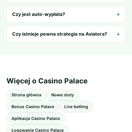
Czy jest auto-wypłata?
Czy istnieje pewna strategia na Aviatora?
Więcej o Casino Palace
Strona główna
Nowe sloty
Bonus Casino Palace
Live betting
Aplikacja Casino Palace
Logowanie Casino Palace